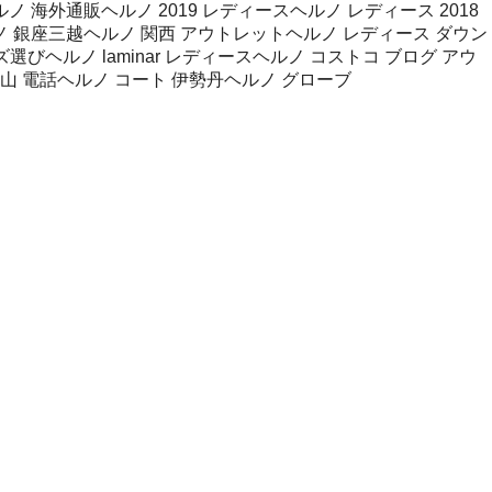
ノ 海外通販ヘルノ 2019 レディースヘルノ レディース 2018
ノ 銀座三越ヘルノ 関西 アウトレットヘルノ レディース ダウン
選びヘルノ laminar レディースヘルノ コストコ ブログ アウ
山 電話ヘルノ コート 伊勢丹ヘルノ グローブ