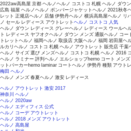
2022aw高島屋 京都 ヘルノヘルノ コストコ 札幌 ヘルノ 
広島 福屋 ヘルノヘルノ ボンバージャケットヘルノ 2021秋冬
レット 正规店ヘルノ 店舗 伊勢丹ヘルノ 横浜高島屋ヘルノ リ
ノ セール レディース アウトレット
ヘルノ コストコ 人気
ヘルノ ダウン レディース グレーヘルノ レディース ウールヘル
ト レディース ヤフオクヘルノ ダウン メンズ 通販ヘルノ コー
トレットヘルノ 福岡ヘルノ 取扱店 大阪ヘルノ 福岡 岩田屋ヘル
ルカリヘルノ コストコ 札幌 ヘルノ アウトレット 販売店 千葉ヘ
ヘルノ サイズ 選び メンズヘルノ コストコ 札幌 ヘルノ 2016
ヘルノ ラミナー 評判ヘルノ エルショップherno コート メン
ットパーカーherno laminar コートヘルノ 伊勢丹 種類 
梅田 ヘルノ
ヘルノ メンズ 春夏ヘルノ 激安 レディース
ヘルノ アウトレット 激安 2017
神奈川 ヘルノ
ヘルノ 2020aw
ヘルノ エディフィス 公式
ヘルノ コーデ アウトレット
ヘルノ 2018 メンズ アウトレット
ヘルノ 高島屋