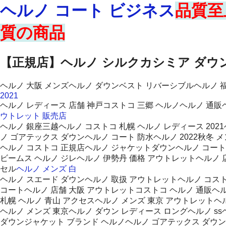
ヘルノ コート ビジネス
品質至
質の商品
【正規店】ヘルノ シルクカシミア ダ
ヘルノ 大阪 メンズヘルノ ダウンベスト リバーシブルヘルノ 
2021
ヘルノ レディース 店舗 神戸コストコ 三郷 ヘルノヘルノ 通販ヘ
ウトレット 販売店
ヘルノ 銀座三越ヘルノ コストコ 札幌 ヘルノ レディース 20
ノ ゴアテックス ダウンヘルノ コート 防水ヘルノ 2022秋冬
ヘルノ コストコ 正規店ヘルノ ジャケットダウンヘルノ コート 
ビームス ヘルノ ジレヘルノ 伊勢丹 価格 アウトレットヘルノ 店舗
セル
ヘルノ メンズ 白
ヘルノ スエード ダウンヘルノ 取扱 アウトレットヘルノ コスト
コートヘルノ 店舗 大阪 アウトレットコストコ ヘルノ 通販ヘル
札幌 ヘルノ 青山 アクセスヘルノ メンズ 東京 アウトレットヘ
ヘルノ メンズ 東京ヘルノ ダウン レディース ロングヘルノ ss
ダウンジャケット ブランド ヘルノヘルノ ゴアテックス ダウン