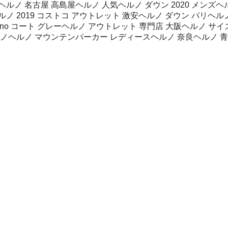
ヘルノ 名古屋 高島屋ヘルノ 人気ヘルノ ダウン 2020 メンズヘル
 2019 コストコ アウトレット 激安ヘルノ ダウン パリヘル
rno コート グレーヘルノ アウトレット 専門店 大阪ヘルノ サイズ
ノヘルノ マウンテンパーカー レディースヘルノ 奈良ヘルノ 青