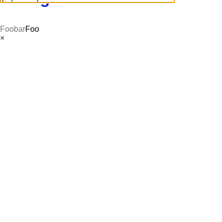
Foobar
Foo
×