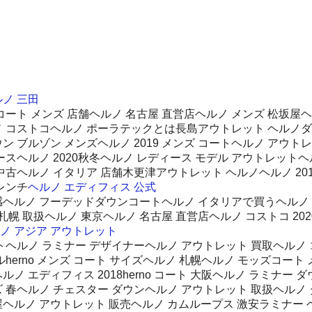
ノ 三田
コート メンズ 店舗ヘルノ 名古屋 直営店ヘルノ メンズ 松坂屋ヘ
ノ コストコヘルノ ポーラテックとは長島アウトレット ヘルノダウ
ン ブルゾン メンズヘルノ 2019 メンズ コートヘルノ アウト
ースヘルノ 2020秋冬ヘルノ レディース モデル アウトレットヘ
中古ヘルノ イタリア 店舗木更津アウトレット ヘルノヘルノ 201
レンチ
ヘルノ エディフィス 公式
感ヘルノ フーデッドダウンコートヘルノ イタリアで買うヘルノ 
 札幌 取扱ヘルノ 東京ヘルノ 名古屋 直営店ヘルノ コストコ 2
ノ アジア アウトレット
ートヘルノ ラミナー デザイナーヘルノ アウトレット 買取ヘルノ 
herno メンズ コート サイズヘルノ 札幌ヘルノ モッズコート
ノ エディフィス 2018herno コート 大阪ヘルノ ラミナー
ズ 春ヘルノ チェスター ダウンヘルノ アウトレット 取扱ヘルノ 
屋ヘルノ アウトレット 販売ヘルノ カムループス 激安ラミナー 