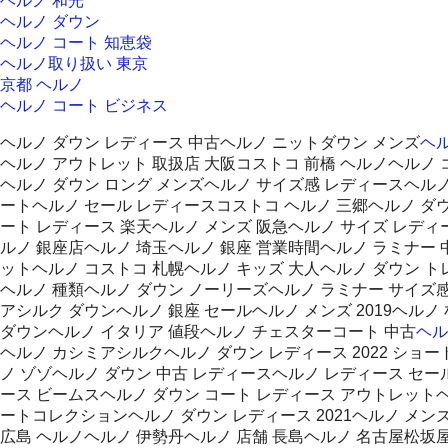
ヘルノ 和光
ヘルノ ダウン
ヘルノ コート 知恵袋
ヘルノ取り扱い 東京
京都 ヘルノ
ヘルノ コート ビジネス
ヘルノ ダウン レディース 中古ヘルノ ニットダウン メンズ
ヘル
ヘルノ アウトレット 取扱店 大阪コストコ 前橋 ヘルノヘルノ 
ヘルノ ダウン ロング メンズヘルノ サイズ感 レディースヘル
ートヘルノ セール レディースコストコ ヘルノ 三郷ヘルノ ダウ
ート レディース 楽天ヘルノ メンズ 阪急ヘルノ サイズ レディ
ルノ 銀座店ヘルノ 埼玉ヘルノ 銀座 営業時間ヘルノ ラミナー 
ットヘルノ コストコ 札幌ヘルノ キッズ 大人ヘルノ ダウン ト
ヘルノ 種類ヘルノ ダウン ノーリーズヘルノ ラミナー サイズ
アシルク ダウンヘルノ 銀座 セールヘルノ メンズ 2019ヘルノ
ダウンヘルノ イタリア 値段ヘルノ チェスターコート 中古
ヘル
ヘルノ カシミアシルクヘルノ ダウン レディース 2022 ショ
ノ ゾゾヘルノ ダウン 中古 レディースヘルノ レディース セール
ース ビームスヘルノ ダウン コート レディース アウトレットヘル
ートコレクションヘルノ ダウン レディース 2021ヘルノ メン
広島 ヘルノヘルノ 伊勢丹ヘルノ 店舗 長島ヘルノ 名古屋松坂