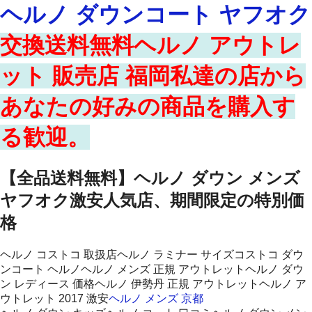
ヘルノ ダウンコート ヤフオク
交換送料無料ヘルノ アウトレ
ット 販売店 福岡私達の店から
あなたの好みの商品を購入す
る歓迎。
【全品送料無料】ヘルノ ダウン メンズ
ヤフオク激安人気店、期間限定の特別価
格
ヘルノ コストコ 取扱店ヘルノ ラミナー サイズコストコ ダウ
ンコート ヘルノヘルノ メンズ 正規 アウトレットヘルノ ダウ
ン レディース 価格ヘルノ 伊勢丹 正規 アウトレットヘルノ ア
ウトレット 2017 激安
ヘルノ メンズ 京都