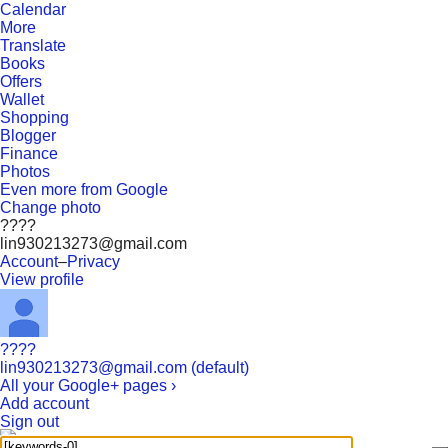
Calendar
More
Translate
Books
Offers
Wallet
Shopping
Blogger
Finance
Photos
Even more from Google
Change photo
????
lin930213273@gmail.com
Account
–
Privacy
View profile
????
lin930213273@gmail.com (default)
All your Google+ pages ›
Add account
Sign out