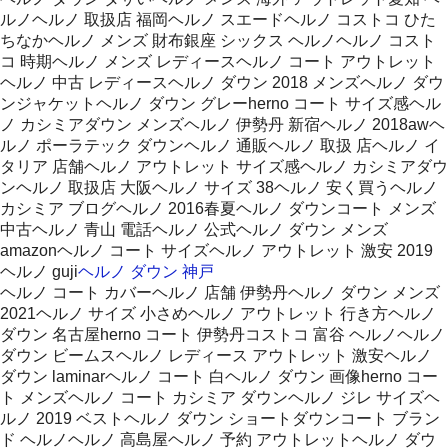
ルノヘルノ 取扱店 福岡ヘルノ スエードヘルノ コストコ ひた
ちなかヘルノ メンズ 財布銀座 シックス ヘルノヘルノ コスト
コ 時期ヘルノ メンズ レディースヘルノ コート アウトレット
ヘルノ 中古 レディースヘルノ ダウン 2018 メンズヘルノ ダウ
ンジャケットヘルノ ダウン グレーherno コート サイズ感ヘル
ノ カシミアダウン メンズヘルノ 伊勢丹 新宿ヘルノ 2018awヘ
ルノ ポーラテック ダウンヘルノ 通販ヘルノ 取扱 店ヘルノ イ
タリア 店舗ヘルノ アウトレット サイズ感ヘルノ カシミアダウ
ンヘルノ 取扱店 大阪ヘルノ サイズ 38ヘルノ 安く買うヘルノ
カシミア ブログヘルノ 2016春夏ヘルノ ダウンコート メンズ
中古ヘルノ 青山 電話ヘルノ 公式ヘルノ ダウン メンズ
amazonヘルノ コート サイズヘルノ アウトレット 激安 2019
ヘルノ guji
ヘルノ ダウン 神戸
ヘルノ コート カバーヘルノ 店舗 伊勢丹ヘルノ ダウン メンズ
2021ヘルノ サイズ 小さめヘルノ アウトレット 行き方ヘルノ
ダウン 名古屋herno コート 伊勢丹コストコ 富谷 ヘルノヘルノ
ダウン ビームスヘルノ レディース アウトレット 激安ヘルノ
ダウン laminarヘルノ コート 白ヘルノ ダウン 画像herno コー
ト メンズヘルノ コート カシミア ダウンヘルノ ジレ サイズヘ
ルノ 2019 ベストヘルノ ダウン ショートダウンコート ブラン
ド ヘルノヘルノ 高島屋ヘルノ 予約 アウトレットヘルノ ダウ