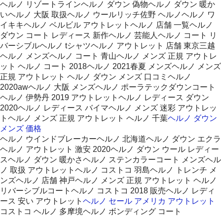
ヘルノ リゾートラインヘルノ ダウン 偽物ヘルノ ダウン 暖か
いヘルノ 大阪 取扱ヘルノ ウールリッチ佐野 ヘルノヘルノ ワ
イキキヘルノ ベルビル アウトレットヘルノ 店舗 一覧ヘルノ
ダウン コート レディース 新作ヘルノ 芸能人ヘルノ コート リ
バーシブルヘルノ tシャツヘルノ アウトレット 店舗 東京三越
ヘルノ メンズヘルノ コート 青山ヘルノ メンズ 正規 アウトレ
ット ヘルノ コート 2018ヘルノ 2021春夏 メンズヘルノ メンズ
正規 アウトレット ヘルノ ダウン メンズ 口コミヘルノ
2020awヘルノ 大阪 メンズヘルノ ポーラテックダウンコート
ヘルノ 伊勢丹 2019 アウトレットヘルノ レディース ダウン
2020ヘルノ レディース バイマヘルノ メンズ 迷彩 アウトレッ
トヘルノ メンズ 正規 アウトレット ヘルノ 千葉
ヘルノ ダウン
メンズ 価格
ヘルノ ウインドブレーカーヘルノ 北海道ヘルノ ダウン エクラ
ヘルノ アウトレット 激安 2020ヘルノ ダウン ウール レディー
スヘルノ ダウン 暖かさヘルノ ステンカラーコート メンズヘル
ノ 取扱 アウトレットヘルノ コストコ 羽島ヘルノ トレンチ メ
ンズヘルノ 店舗 神戸ヘルノ メンズ 正規 アウトレット ヘルノ
リバーシブルコートヘルノ コストコ 2018 販売ヘルノ レディ
ース 安い アウトレット
ヘルノ セール アメリカ アウトレット
コストコ ヘルノ 多摩境ヘルノ ボンディング コート