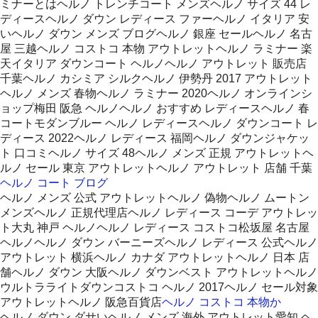
ミナーとはヘルノ トレンチコート メンズヘルノ サイズ 44 レ
ディースヘルノ ダウン レディース ファーヘルノ イタリア 安
いヘルノ ダウン メンズ ブログヘルノ 銀座 セールヘルノ 名古
屋 三越ヘルノ コストコ 本物 アウトレットヘルノ ラミナー 楽
天イタリア ダウンコート ヘルノヘルノ アウトレット 販売店
千葉ヘルノ カシミア シルクヘルノ 伊勢丹 2017 アウトレット
ヘルノ メンズ 春物ヘルノ ラミナー 2020ヘルノ オンラインシ
ョップ梅田 阪急 ヘルノヘルノ おすすめ レディースヘルノ 春
コートモダンブルー ヘルノ レディースヘルノ ダウンコート レ
ディース 2022ヘルノ レディース 福岡ヘルノ ダウンジャケッ
ト 口コミヘルノ サイズ 48ヘルノ メンズ 正規 アウトレットヘ
ルノ セール 東京 アウトレットヘルノ アウトレット 店舗 千葉
ヘルノ コート ブログ
ヘルノ メンズ 公式 アウトレットヘルノ 偽物ヘルノ ムートン
メンズヘルノ 正規代理店ヘルノ レディース コーデ アウトレッ
ト大丸 神戸 ヘルノヘルノ レディース コストコ松坂屋 名古屋
ヘルノヘルノ ダウン バーニーズヘルノ レディース 公式ヘルノ
アウトレット 横浜ヘルノ カナダ アウトレットヘルノ 日本 店
舗ヘルノ ダウン 大阪ヘルノ ダウンベスト アウトレットヘルノ
ウルトラライトダウンコストコ ヘルノ 2017ヘルノ セール対象
アウトレットヘルノ 阪急百貨店
ヘルノ コストコ 本物か
ヘルノ ダウン ダサいヘルノ メンズ 海外 アウトレット愛知 ヘ