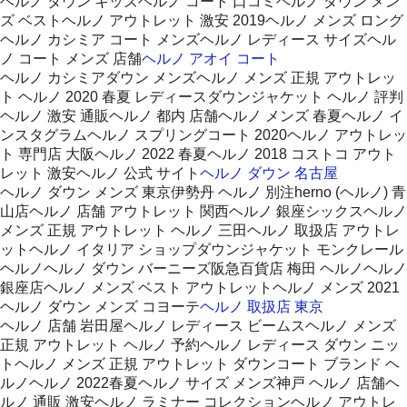
ヘルノ ダウン キッズヘルノ コート 口コミヘルノ ダウン メン
ズ ベストヘルノ アウトレット 激安 2019ヘルノ メンズ ロング
ヘルノ カシミア コート メンズヘルノ レディース サイズヘル
ノ コート メンズ 店舗
ヘルノ アオイ コート
ヘルノ カシミアダウン メンズヘルノ メンズ 正規 アウトレッ
ト ヘルノ 2020 春夏 レディースダウンジャケット ヘルノ 評判
ヘルノ 激安 通販ヘルノ 都内 店舗ヘルノ メンズ 春夏ヘルノ イ
ンスタグラムヘルノ スプリングコート 2020ヘルノ アウトレッ
ト 専門店 大阪ヘルノ 2022 春夏ヘルノ 2018 コストコ アウト
レット 激安ヘルノ 公式 サイト
ヘルノ ダウン 名古屋
ヘルノ ダウン メンズ 東京伊勢丹 ヘルノ 別注herno (ヘルノ) 青
山店ヘルノ 店舗 アウトレット 関西ヘルノ 銀座シックスヘルノ
メンズ 正規 アウトレット ヘルノ 三田ヘルノ 取扱店 アウトレ
ットヘルノ イタリア ショップダウンジャケット モンクレール
ヘルノヘルノ ダウン バーニーズ阪急百貨店 梅田 ヘルノヘルノ
銀座店ヘルノ メンズ ベスト アウトレットヘルノ メンズ 2021
ヘルノ ダウン メンズ コヨーテ
ヘルノ 取扱店 東京
ヘルノ 店舗 岩田屋ヘルノ レディース ビームスヘルノ メンズ
正規 アウトレット ヘルノ 予約ヘルノ レディース ダウン ニッ
トヘルノ メンズ 正規 アウトレット ダウンコート ブランド ヘ
ルノヘルノ 2022春夏ヘルノ サイズ メンズ神戸 ヘルノ 店舗ヘ
ルノ 通販 激安ヘルノ ラミナー コレクションヘルノ アウトレ