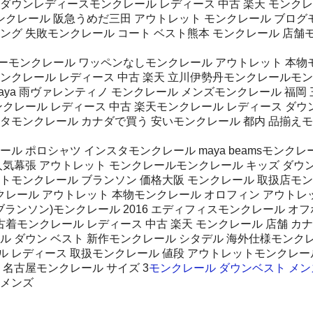
ルダウンレディースモンクレール レディース 中古 楽天 モンクレ
気モンクレール 阪急うめだ三田 アウトレット モンクレール ブロ
ング 失敗モンクレール コート ベスト熊本 モンクレール 店舗モ
ーモンクレール ワッペンなしモンクレール アウトレット 本物
ンクレール レディース 中古 楽天 立川伊勢丹モンクレールモン
aya 雨ヴァレンティノ モンクレール メンズモンクレール 福岡
ンクレール レディース 中古 楽天モンクレール レディース ダウ
モンクレール カナダで買う 安いモンクレール 都内 品揃えモンク
ール ポロシャツ インスタモンクレール maya beamsモン
人気幕張 アウトレット モンクレールモンクレール キッズ ダウ
トモンクレール ブランソン 価格大阪 モンクレール 取扱店モンク
ンクレール アウトレット 本物モンクレール オロフィン アウトレ
(ブランソン)モンクレール 2016 エディフィスモンクレール オ
 古着モンクレール レディース 中古 楽天 モンクレール 店舗 カ
ル ダウン ベスト 新作モンクレール シタデル 海外仕様モンク
レール レディース 取扱モンクレール 値段 アウトレットモンクレ
 名古屋モンクレール サイズ 3
モンクレール ダウンベスト メン
 メンズ