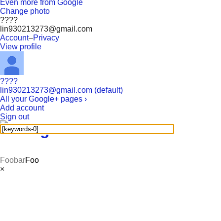
Even more from Google
Change photo
????
lin930213273@gmail.com
Account
–
Privacy
View profile
????
lin930213273@gmail.com (default)
All your Google+ pages ›
Add account
Sign out
Foobar
Foo
×