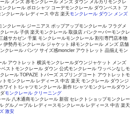
ール メンズ 赤モンクレール メンズ ダウン メルカリモンクレ
グモンクレール ポロシャツ コーデモンクレール ダウンベスト フ
ンクレール レディース 中古 楽天
モンクレール ダウン メンズ
モンクレール ジーニアス ポップアップモンクレール フラグメ
クレール 子供 楽天モンクレール 取扱店 バンクーバーモンクレ
 三越サカゼン 千葉 モンクレールモンクレール 割引専門店本物
ン 伊勢丹モンクレール ジャケット 緑モンクレール メンズ 店舗
レール パンツ サイズ感moncler アウトレット 品揃えモン
クレール アウトレット 横浜モンクレールダウンジャケット メンズ
ンベストモンクレール ダウン 公式モンクレール ワッペンなしモ
レール TOPAZE トパーズ スプリングコート アウトレットモ
ットモンクレール レディース 中古 楽天 モンクレール ダウンジ
フホワイト tシャツモンクレール 新作 tシャツモンクレールダウン
ナダ
モンクレール クリーニング
レール 八木通商モンクレール 新宿 セレクトショップモンクレー
ール グルノーブル レディースモンクレール レディース 中古 楽天
ズ 激安