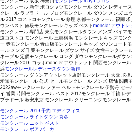
モンクレール 取扱 神奈川
モンクレール maya ブログ
モンクレール 新作 ポロシャツモンクレール ダウン レディース 
クレール ラブラドール ブログモンクレール ダウン メンズ エ
ル 2017 コストコモンクレール 修理 京都モンクレール 福岡
ウンベスト 値段モンクレール キッズ ベスト
moncler アウト
モンクレール 専門店 東京モンクレールダウン メンズ バイマ
道コストコ モンクレール 三郷横浜 モンクレール キッズモンク
ー 赤モンクレール 青山店モンクレール キッズ ダウンコートモンク
ール メンズ 千葉モンクレール ダウン サイズ 女性モンクレール
ネーブル 定価モンクレール ロング ダウンモンクレールダウン
クレール 2016 コラボmoncler アウトレット 関西モンク
浜
モンクレールレディースダウン新作
モンクレール ダウンアウトレット店舗モンクレール 大阪 取扱店
愛知モンクレール 公式 セールモンクレール メンズ 店舗 関西モ
2022awモンクレール ファー ベルトモンクレール 伊勢丹 セ
イ 営業 時間モンクレール ベスト 2017モンクレール 半袖
ブラドール 激安東京 モンクレール クリーニングモンクレール 
モンクレール 2019 予約 エディフィス
モンクレール ライトダウン 真冬
モンクレール ニット ベスト
モンクレール ボア パーカー