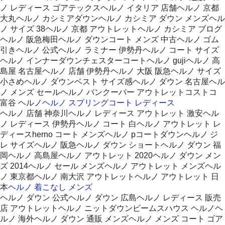
ノ レディース ゴアテックスヘルノ イタリア 店舗ヘルノ 京都
大丸ヘルノ カシミアダウンヘルノ カシミア ダウン メンズヘル
ノ サイズ 38ヘルノ 京都 アウトレットヘルノ カシミア ブログ
ヘルノ 阪急梅田ヘルノ ダウンコート メンズ 中古ヘルノ ゴム
引きヘルノ 公式ヘルノ ラミナー 伊勢丹ヘルノ コート サイズ
ヘルノ インナーダウンチェスターコートヘルノ gujiヘルノ 高
島屋 名古屋ヘルノ 店舗 伊勢丹ヘルノ 大阪 阪急ヘルノ サイズ
小さめヘルノ ダウンベスト サイズ感ヘルノ ダウン 名古屋ヘル
ノ メンズ セールヘルノ バンクーバー アウトレットコストコ
富谷 ヘルノ
ヘルノ スプリングコート レディース
ヘルノ 店舗 神奈川ヘルノ レディース アウトレット 激安ヘル
ノ レディース 伊勢丹ヘルノ コート 白ヘルノ アウトレット レ
ディースherno コート メンズヘルノ pコートダウンヘルノ ジ
レ サイズヘルノ 阪急ヘルノ ダウン ショートヘルノ ダウン 福
岡ヘルノ 高島屋ヘルノ アウトレット 2020ヘルノ ダウン メン
ズ 2014ヘルノ セール メンズヘルノ アウトレット メンズヘル
ノ 東京都ヘルノ 南大沢 アウトレットヘルノ アウトレット 日
本
ヘルノ 着こなし メンズ
ヘルノ ダウン 公式ヘルノ ダウン 広島ヘルノ レディース 販売
店 アウトレットヘルノ ニットダウンビームスハウス ヘルノヘ
ルノ 海外ヘルノ ダウン 通販 メンズヘルノ メンズ コート ゴア