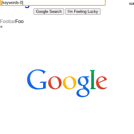
Foobar
Foo
×