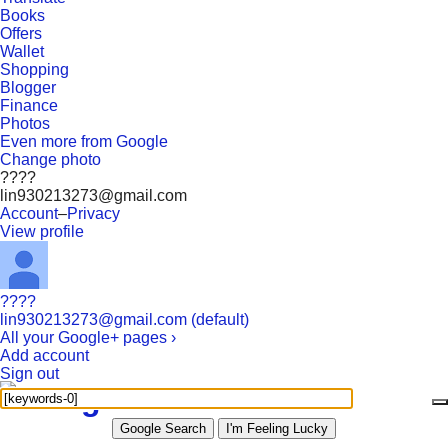
Books
Offers
Wallet
Shopping
Blogger
Finance
Photos
Even more from Google
Change photo
????
lin930213273@gmail.com
Account
–
Privacy
View profile
????
lin930213273@gmail.com (default)
All your Google+ pages ›
Add account
Sign out