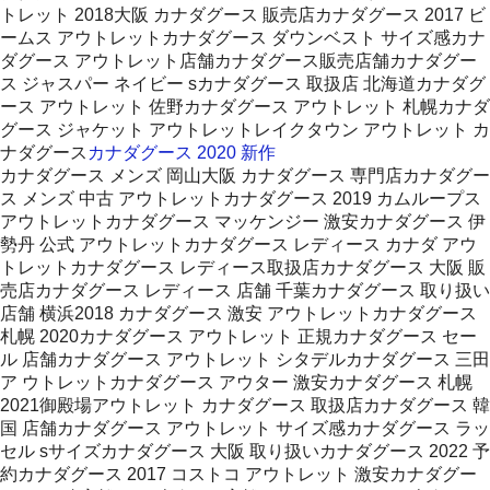
トレット 2018大阪 カナダグース 販売店カナダグース 2017 ビ
ームス アウトレットカナダグース ダウンベスト サイズ感カナ
ダグース アウトレット店舗カナダグース販売店舗カナダグー
ス ジャスパー ネイビー sカナダグース 取扱店 北海道カナダグ
ース アウトレット 佐野カナダグース アウトレット 札幌カナダ
グース ジャケット アウトレットレイクタウン アウトレット カ
ナダグース
カナダグース 2020 新作
カナダグース メンズ 岡山大阪 カナダグース 専門店カナダグー
ス メンズ 中古 アウトレットカナダグース 2019 カムループス
アウトレットカナダグース マッケンジー 激安カナダグース 伊
勢丹 公式 アウトレットカナダグース レディース カナダ アウ
トレットカナダグース レディース取扱店カナダグース 大阪 販
売店カナダグース レディース 店舗 千葉カナダグース 取り扱い
店舗 横浜2018 カナダグース 激安 アウトレットカナダグース
札幌 2020カナダグース アウトレット 正規カナダグース セー
ル 店舗カナダグース アウトレット シタデルカナダグース 三田
ア ウトレットカナダグース アウター 激安カナダグース 札幌
2021御殿場アウトレット カナダグース 取扱店カナダグース 韓
国 店舗カナダグース アウトレット サイズ感カナダグース ラッ
セル sサイズカナダグース 大阪 取り扱いカナダグース 2022 予
約カナダグース 2017 コストコ アウトレット 激安カナダグー