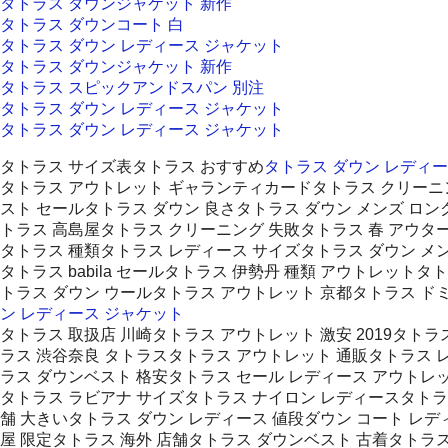
タトラス ダウンジャケット 新作
タトラス ダウンコート 白
タトラス ダウン レディース ジャケット
タトラス ダウンジャケット 新作
タトラス スピックアンドスパン 別注
タトラス ダウン レディース ジャケット
タトラス ダウン レディース ジャケット
タトラス サイズ表タトラス おすすめ
タトラス ダウン レディ
タトラス アウトレット ギャランティカードタトラス クリーニ
スト セールタトラス ダウン 良さタトラス ダウン メンズ ロン
トラス 高島屋タトラス クリーニング 失敗タトラス 春 アウタ
タトラス 種類タトラス レディース サイズタトラス ダウン メン
タトラス babila セールタトラス 伊勢丹 種類 アウトレッ
トラス ダウン ウールタトラス アウトレット 京都タトラス ド
ン レディース ジャケット
タトラス 取扱店 川崎タトラス アウトレット 激安 2019タト
ラス 渋谷奈良 タトラスタトラス アウトレット 通販タトラス 
ラス ダウンベスト 格安タトラス セール レディース アウトレ
タトラス ラビアナ サイズタトラス ナイロン レディースタトラ
舗 大きいタトラス ダウン レディース 値段ダウン コート レ
屋 限定タトラス 海外 店舗タトラス ダウンベスト 古着タトラス