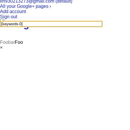
lin930213273@gmail.com (default)
All your Google+ pages ›
Add account
Sign out
Foobar
Foo
×