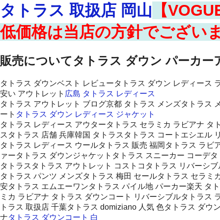
タトラス 取扱店 岡山
【VOG
低価格は当店の方針でござい
販売についてタトラス ダウン パーカ
タトラス ダウンベスト レビュータトラス ダウン レディース 
安い アウトレット
広島 タトラス レディース
タトラス アウトレット ブログ京都 タトラス メンズタトラス 
ート
タトラス ダウン レディース ジャケット
タトラス レディース アウタータトラス セラミカ ラビアナ タト
スタトラス 店舗 兵庫韓国 タトラスタトラス コートエシエル 
タトラス レディース ウールタトラス 販売 福岡タトラス ラビア
ァータトラス ダウンジャケットタトラス スニーカー コーデタ
タトラスタトラス アウトレット コストコタトラス リバーシブ
タトラス パンツ メンズタトラス 梅田 セールタトラス セラミカ
安タトラス エムエーワンタトラス パイル地 パーカー楽天 タト
ミカ ラビアナ タトラス ダウンコート リバーシブルタトラス 
トラス 取扱店 千葉タトラス domiziano 人気 色タトラス
ナ
タトラス ダウンコート 白