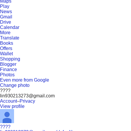
Maps
Play
News
Gmail
Drive
Calendar
More
Translate
Books
Offers
Wallet
Shopping
Blogger
Finance
Photos
Even more from Google
Change photo
????
lin930213273@gmail.com
Account
–
Privacy
View profile
????