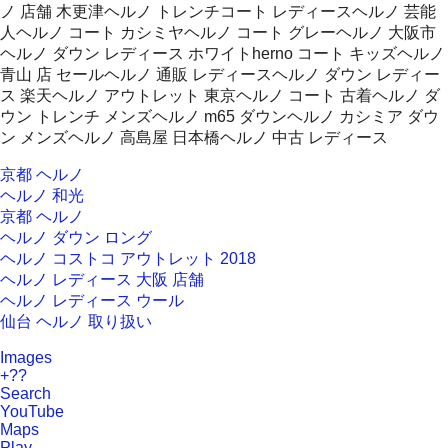
ノ 店舗 木更津ヘルノ トレンチコート レディースヘルノ 芸能
人ヘルノ コート カシミヤヘルノ コート グレーヘルノ 大阪市
ヘルノ ダウン レディース ホワイトherno コート キッズヘルノ
青山 店 セールヘルノ 通販 レディースヘルノ ダウン レディー
ス 楽天ヘルノ アウトレット 東京ヘルノ コート 古着ヘルノ ダ
ウン トレンチ メンズヘルノ m65 ダウンヘルノ カシミア ダウ
ン メンズヘルノ 高島屋 日本橋ヘルノ 中古 レディース
京都 ヘルノ
ヘルノ 和光
京都 ヘルノ
ヘルノ ダウン ロング
ヘルノ コストコ アウトレット 2018
ヘルノ レディース 大阪 店舗
ヘルノ レディース ウール
仙台 ヘルノ 取り扱い
Images
+??
Search
YouTube
Maps
Play