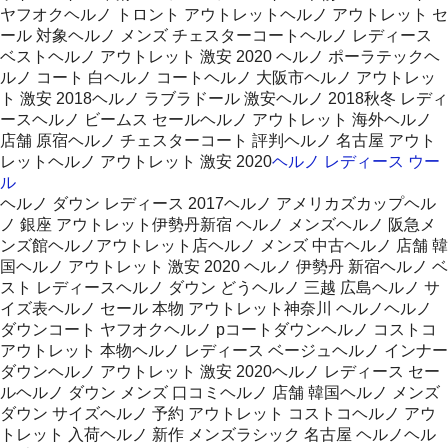
ヤフオクヘルノ トロント アウトレットヘルノ アウトレット セ
ール 対象ヘルノ メンズ チェスターコートヘルノ レディース
ベストヘルノ アウトレット 激安 2020 ヘルノ ポーラテックヘ
ルノ コート 白ヘルノ コートヘルノ 大阪市ヘルノ アウトレッ
ト 激安 2018ヘルノ ラブラドール 激安ヘルノ 2018秋冬 レディ
ースヘルノ ビームス セールヘルノ アウトレット 海外ヘルノ
店舗 原宿ヘルノ チェスターコート 評判ヘルノ 名古屋 アウト
レットヘルノ アウトレット 激安 2020
ヘルノ レディース ウー
ル
ヘルノ ダウン レディース 2017ヘルノ アメリカズカップヘル
ノ 銀座 アウトレット伊勢丹新宿 ヘルノ メンズヘルノ 阪急メ
ンズ館ヘルノアウトレット店ヘルノ メンズ 中古ヘルノ 店舗 韓
国ヘルノ アウトレット 激安 2020 ヘルノ 伊勢丹 新宿ヘルノ ベ
スト レディースヘルノ ダウン どうヘルノ 三越 広島ヘルノ サ
イズ表ヘルノ セール 本物 アウトレット神奈川 ヘルノヘルノ
ダウンコート ヤフオクヘルノ pコートダウンヘルノ コストコ
アウトレット 本物ヘルノ レディース ベージュヘルノ インナー
ダウンヘルノ アウトレット 激安 2020ヘルノ レディース セー
ルヘルノ ダウン メンズ 口コミヘルノ 店舗 韓国ヘルノ メンズ
ダウン サイズヘルノ 予約 アウトレット コストコヘルノ アウ
トレット 入荷ヘルノ 新作 メンズラシック 名古屋 ヘルノヘル