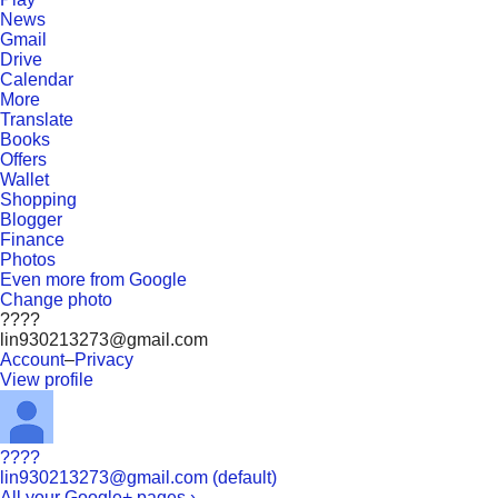
News
Gmail
Drive
Calendar
More
Translate
Books
Offers
Wallet
Shopping
Blogger
Finance
Photos
Even more from Google
Change photo
????
lin930213273@gmail.com
Account
–
Privacy
View profile
????
lin930213273@gmail.com (default)
All your Google+ pages ›