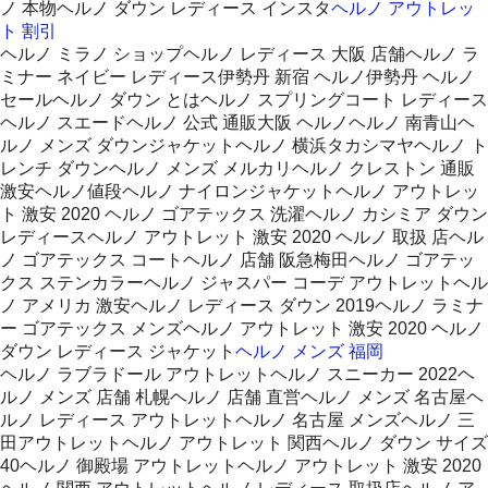
ノ 本物ヘルノ ダウン レディース インスタ
ヘルノ アウトレッ
ト 割引
ヘルノ ミラノ ショップヘルノ レディース 大阪 店舗ヘルノ ラ
ミナー ネイビー レディース伊勢丹 新宿 ヘルノ伊勢丹 ヘルノ
セールヘルノ ダウン とはヘルノ スプリングコート レディース
ヘルノ スエードヘルノ 公式 通販大阪 ヘルノヘルノ 南青山ヘ
ルノ メンズ ダウンジャケットヘルノ 横浜タカシマヤヘルノ ト
レンチ ダウンヘルノ メンズ メルカリヘルノ クレストン 通販
激安ヘルノ値段ヘルノ ナイロンジャケットヘルノ アウトレッ
ト 激安 2020 ヘルノ ゴアテックス 洗濯ヘルノ カシミア ダウン
レディースヘルノ アウトレット 激安 2020 ヘルノ 取扱 店ヘル
ノ ゴアテックス コートヘルノ 店舗 阪急梅田ヘルノ ゴアテッ
クス ステンカラーヘルノ ジャスパー コーデ アウトレットヘル
ノ アメリカ 激安ヘルノ レディース ダウン 2019ヘルノ ラミナ
ー ゴアテックス メンズヘルノ アウトレット 激安 2020 ヘルノ
ダウン レディース ジャケット
ヘルノ メンズ 福岡
ヘルノ ラブラドール アウトレットヘルノ スニーカー 2022ヘ
ルノ メンズ 店舗 札幌ヘルノ 店舗 直営ヘルノ メンズ 名古屋ヘ
ルノ レディース アウトレットヘルノ 名古屋 メンズヘルノ 三
田アウトレットヘルノ アウトレット 関西ヘルノ ダウン サイズ
40ヘルノ 御殿場 アウトレットヘルノ アウトレット 激安 2020