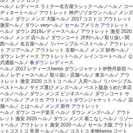
ルノ ダウン ロング
ヘルノ レディース ラミナー名古屋ラシック ヘルノヘルノ コー
ディネートヘルノ アウトレット 神戸ゾゾタウン ヘルノ メンズ
ヘルノ ダウン メンズ 大阪ヘルノ 2017 コストコ アウトレット
激安ヘルノ ダウン very
ヘルノ セール アメリカ アウトレット
ヘルノ ダウン 2019レディースヘルノ アウトレット 激安 2020
ヘルノ メンズ 店ヘルノ ダウンコート 評判ヘルノ取り扱い 関
西ヘルノ 名古屋ヘルノ リバーシブル ベストヘルノ アウトレッ
ト アジアヘルノ アウトレット 京都ヘルノ メンズ 財布ヘルノ
ダウン レディース アウトレットヘルノ レインコートヘルノ 公
式通販
ヘルノ 春ダウン レディース
ヘルノ 2017 レディースherno ダウンジャケット伊勢丹新宿 ヘ
ルノ レディースヘルノ 取り扱い 店舗ヘルノ 東京ヘルノ アウ
トレット 激安 2020 コストコ ヘルノ 入荷ヘルノ リバーシブル
ベストヘルノ サイズ選び メンズヘルノ ベスト阪急うめだ本店
ヘルノヘルノ ダウン メンズ ビジネスヘルノ ダウンコート サ
イズヘルノ アメリカ アウトレットダウンジャケット ヘルノ 店
舗ヘルノ とは
ヘルノ メンズ 新作 アウトレット
ヘルノ ダウン コーデ楽天 ヘルノ ダウン メンズヘルノ アウト
レット 激安 2020 ヘルノ ダウン メンズ 着こなしヘルノ リゾー
トヘルノ アウトレット 激安 2020 ヘルノ セール 大阪 アウトレ
ットコストコ 常滑 ヘルノヘルノ コストコ 本物herno コート