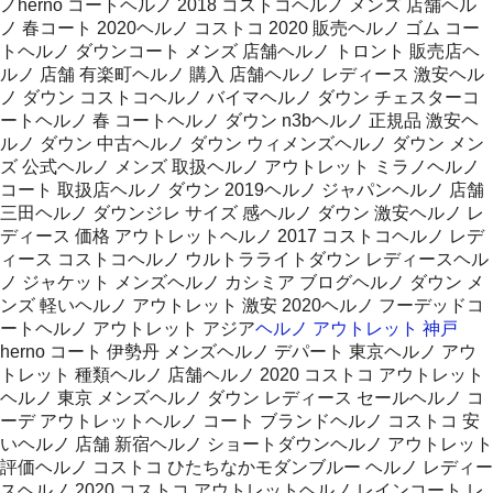
ノherno コートヘルノ 2018 コストコヘルノ メンズ 店舗ヘル
ノ 春コート 2020ヘルノ コストコ 2020 販売ヘルノ ゴム コー
トヘルノ ダウンコート メンズ 店舗ヘルノ トロント 販売店ヘ
ルノ 店舗 有楽町ヘルノ 購入 店舗ヘルノ レディース 激安ヘル
ノ ダウン コストコヘルノ バイマヘルノ ダウン チェスターコ
ートヘルノ 春 コートヘルノ ダウン n3bヘルノ 正規品 激安ヘ
ルノ ダウン 中古ヘルノ ダウン ウィメンズヘルノ ダウン メン
ズ 公式ヘルノ メンズ 取扱ヘルノ アウトレット ミラノヘルノ
コート 取扱店ヘルノ ダウン 2019ヘルノ ジャパンヘルノ 店舗
三田ヘルノ ダウンジレ サイズ 感ヘルノ ダウン 激安ヘルノ レ
ディース 価格 アウトレットヘルノ 2017 コストコヘルノ レデ
ィース コストコヘルノ ウルトラライトダウン レディースヘル
ノ ジャケット メンズヘルノ カシミア ブログヘルノ ダウン メ
ンズ 軽いヘルノ アウトレット 激安 2020ヘルノ フーデッドコ
ートヘルノ アウトレット アジア
ヘルノ アウトレット 神戸
herno コート 伊勢丹 メンズヘルノ デパート 東京ヘルノ アウ
トレット 種類ヘルノ 店舗ヘルノ 2020 コストコ アウトレット
ヘルノ 東京 メンズヘルノ ダウン レディース セールヘルノ コ
ーデ アウトレットヘルノ コート ブランドヘルノ コストコ 安
いヘルノ 店舗 新宿ヘルノ ショートダウンヘルノ アウトレット
評価ヘルノ コストコ ひたちなかモダンブルー ヘルノ レディー
スヘルノ 2020 コストコ アウトレットヘルノ レインコート レ