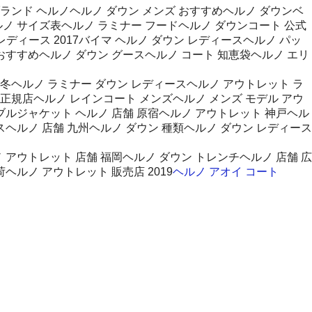
 ブランド ヘルノヘルノ ダウン メンズ おすすめヘルノ ダウンベ
ノ サイズ表ヘルノ ラミナー フードヘルノ ダウンコート 公式
レディース 2017バイマ ヘルノ ダウン レディースヘルノ パッ
おすすめヘルノ ダウン グースヘルノ コート 知恵袋ヘルノ エリ
 秋冬ヘルノ ラミナー ダウン レディースヘルノ アウトレット ラ
 正規店ヘルノ レインコート メンズヘルノ メンズ モデル アウ
ブルジャケット ヘルノ 店舗 原宿ヘルノ アウトレット 神戸ヘル
スヘルノ 店舗 九州ヘルノ ダウン 種類ヘルノ ダウン レディース
 アウトレット 店舗 福岡ヘルノ ダウン トレンチヘルノ 店舗 広
ルノ アウトレット 販売店 2019
ヘルノ アオイ コート