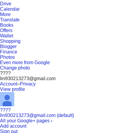
Drive
Calendar
More
Translate
Books
Offers
Wallet
Shopping
Blogger
Finance
Photos
Even more from Google
Change photo
????
lin930213273@gmail.com
Account
–
Privacy
View profile
????
lin930213273@gmail.com (default)
All your Google+ pages ›
Add account
Sign out