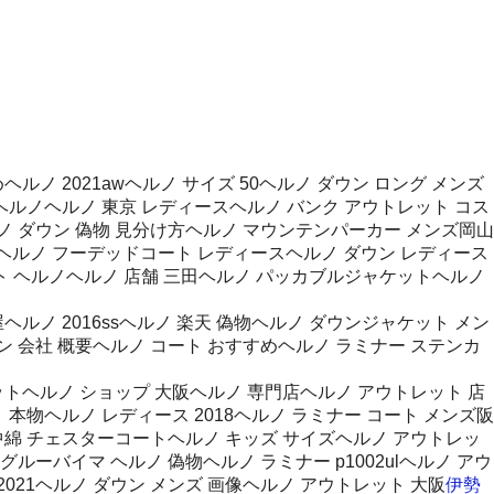
ルノ 2021awヘルノ サイズ 50ヘルノ ダウン ロング メンズ
越 ヘルノヘルノ 東京 レディースヘルノ バンク アウトレット コス
ノ ダウン 偽物 見分け方ヘルノ マウンテンパーカー メンズ岡山
規ヘルノ フーデッドコート レディースヘルノ ダウン レディース
ト ヘルノヘルノ 店舗 三田ヘルノ パッカブルジャケットヘルノ
ヘルノ 2016ssヘルノ 楽天 偽物ヘルノ ダウンジャケット メン
ン 会社 概要ヘルノ コート おすすめヘルノ ラミナー ステンカ
トヘルノ ショップ 大阪ヘルノ 専門店ヘルノ アウトレット 店
本物ヘルノ レディース 2018ヘルノ ラミナー コート メンズ阪
 中綿 チェスターコートヘルノ キッズ サイズヘルノ アウトレッ
ルーバイマ ヘルノ 偽物ヘルノ ラミナー p1002ulヘルノ アウ
021ヘルノ ダウン メンズ 画像ヘルノ アウトレット 大阪
伊勢