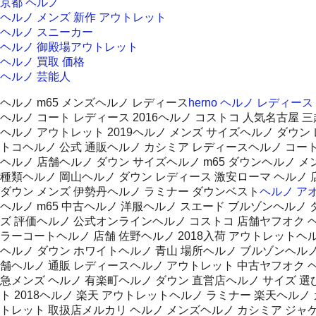
京都 ヘルノ
ヘルノ メンズ 新作 アウトレット
ヘルノ スニーカー
ヘルノ 御殿場アウトレット
ヘルノ 買取 価格
ヘルノ 芸能人
ヘルノ m65 メンズヘルノ レディース
herno ヘルノ レディース
ヘルノ コート レディース 2016ヘルノ コストコ 人気名古屋 三
ヘルノ アウトレット 2019ヘルノ メンズ サイズヘルノ ダウン
トコヘルノ 公式 通販ヘルノ カシミア レディースヘルノ コート
ヘルノ 店舗ヘルノ ダウン サイズヘルノ m65 ダウンヘルノ 
種類ヘルノ 岡山ヘルノ ダウン レディース 激安ローマ ヘルノ
ダウン メンズ 伊勢丹ヘルノ ラミナー ダウンベスト
ヘルノ ア
ヘルノ m65 中古ヘルノ 洋服ヘルノ スエード ブルゾンヘルノ ダ
ズ 評価ヘルノ 公式オンラインヘルノ コストコ 店舗ヤフオク ヘ
ラーコートヘルノ 店舗 佐野ヘルノ 2018入荷 アウトレットヘ
ヘルノ ダウン ホワイトヘルノ 青山 場所ヘルノ ブルゾンヘル
舗ヘルノ 通販 レディースヘルノ アウトレット 中古ヤフオク ヘ
急メンズ ヘルノ 有楽町ヘルノ ダウン 直営店ヘルノ サイズ 選
ト 2018ヘルノ 楽天 アウトレットヘルノ ラミナー 楽天ヘルノ
トレット 取扱店メルカリ ヘルノ メンズヘルノ カシミア ジャケ