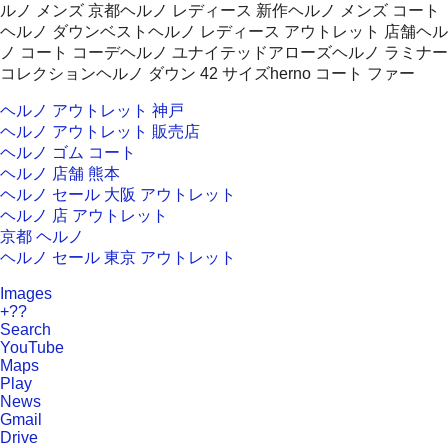
ルノ メンズ 京都ヘルノ レディース 新作ヘルノ メンズ コート
ヘルノ ダウンベストヘルノ レディース アウトレット 店舗ヘル
ノ コート コーデヘルノ ユナイテッドアローズヘルノ ラミナー
コレクションヘルノ ダウン 42 サイズherno コート ファー
ヘルノ アウトレット 神戸
ヘルノ アウトレット 販売店
ヘルノ ゴム コート
ヘルノ 店舗 熊本
ヘルノ セール 大阪 アウトレット
ヘルノ 店 アウトレット
京都 ヘルノ
ヘルノ セール 東京 アウトレット
Images
+??
Search
YouTube
Maps
Play
News
Gmail
Drive